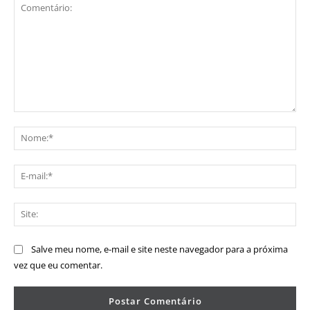
Comentário:
No
E-
mai
Sit
Salve meu nome, e-mail e site neste navegador para a próxima
vez que eu comentar.