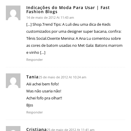
Indicações do Moda Para Usar | Fast
Fashion Blogs
14 de maio de 2012 At 11:43 am
[…] Shop.Trend Tips: A Luli deu uma dica de Keds
customizados por uma designer super bacana, confira:
Tênis Social.Oxente Menina: A Ana Lu comentou sobre
as cores de batom usadas no Met Gala: Batons marrom
e vinho […]
Responder
Tania
25 de maio de 2012 At 10:24 am
Aiii achei bem fofo!
Mas não usaria não!
Achei fofo pra olhar!!
Bjss
Responder
Cristiana
25 de maio de 2012 At 11:41 am