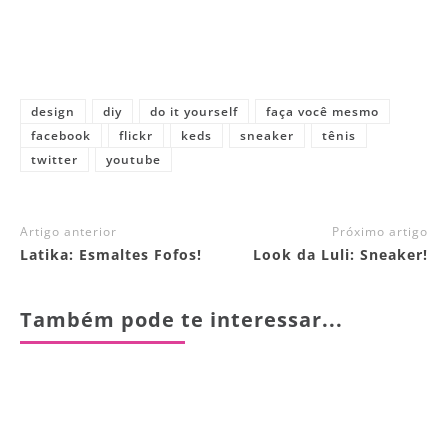
design
diy
do it yourself
faça você mesmo
facebook
flickr
keds
sneaker
tênis
twitter
youtube
Artigo anterior
Próximo artigo
Latika: Esmaltes Fofos!
Look da Luli: Sneaker!
Também pode te interessar...