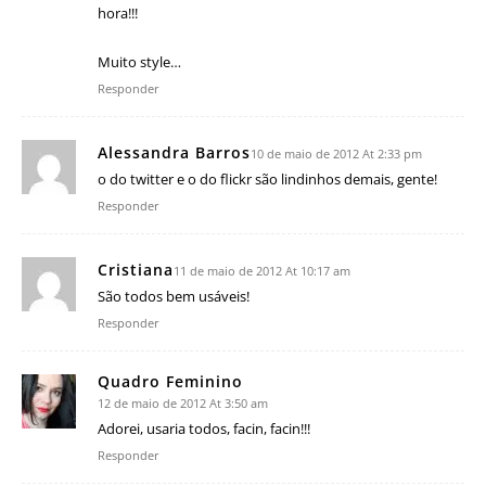
hora!!!
Muito style…
Responder
Alessandra Barros
10 de maio de 2012 At 2:33 pm
o do twitter e o do flickr são lindinhos demais, gente!
Responder
Cristiana
11 de maio de 2012 At 10:17 am
São todos bem usáveis!
Responder
Quadro Feminino
12 de maio de 2012 At 3:50 am
Adorei, usaria todos, facin, facin!!!
Responder