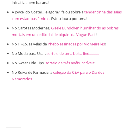
iniciativa bem bacana!
A Joyce, do Gostei… e agora?, falou sobre a
tendencinha das saias
com estampas étnicas
. Estou louca por uma!
No Garotas Modernas,
Gisele Bündchen humilhando as pobres
mortais em um editorial de biquini da Vogue Pari
s!
No Hi-Lo, as velas da
Phebo assinadas por Vic Meirelles
!
No Moda para Usar,
sorteio de uma bolsa lindaaaaa
!
No Sweet Litle Tips,
sorteio de três anéis incríveis
!
No Ruiva de Farmácia, a
coleção da C&A para o Dia dos
Namorados
.