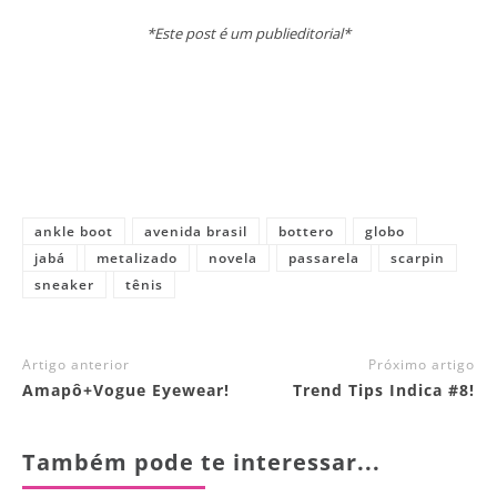
*Este post é um publieditorial*
ankle boot
avenida brasil
bottero
globo
jabá
metalizado
novela
passarela
scarpin
sneaker
tênis
Artigo anterior
Próximo artigo
Amapô+Vogue Eyewear!
Trend Tips Indica #8!
Também pode te interessar...