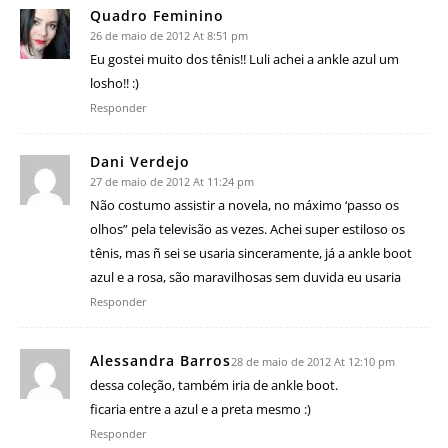
Quadro Feminino
26 de maio de 2012 At 8:51 pm
Eu gostei muito dos tênis!! Luli achei a ankle azul um
losho!! :)
Responder
Dani Verdejo
27 de maio de 2012 At 11:24 pm
Não costumo assistir a novela, no máximo ‘passo os
olhos” pela televisão as vezes. Achei super estiloso os
tênis, mas ñ sei se usaria sinceramente, já a ankle boot
azul e a rosa, são maravilhosas sem duvida eu usaria
Responder
Alessandra Barros
28 de maio de 2012 At 12:10 pm
dessa coleção, também iria de ankle boot.
ficaria entre a azul e a preta mesmo :)
Responder