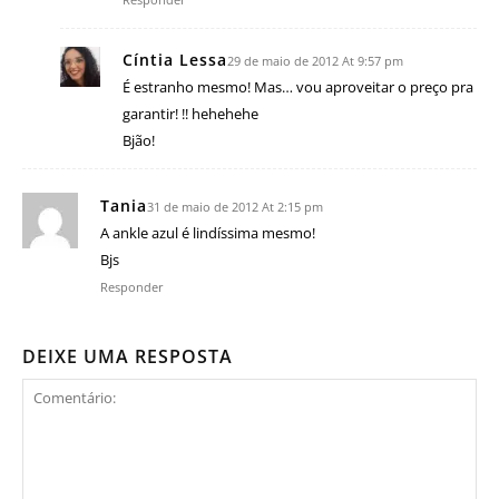
Cíntia Lessa
29 de maio de 2012 At 9:57 pm
É estranho mesmo! Mas… vou aproveitar o preço pra
garantir! !! hehehehe
Bjão!
Tania
31 de maio de 2012 At 2:15 pm
A ankle azul é lindíssima mesmo!
Bjs
Responder
DEIXE UMA RESPOSTA