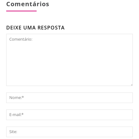
Comentários
DEIXE UMA RESPOSTA
Comentário:
No
E-
mai
Sit