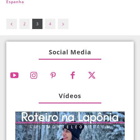
Espanha
2
3
4
Social Media
Vídeos