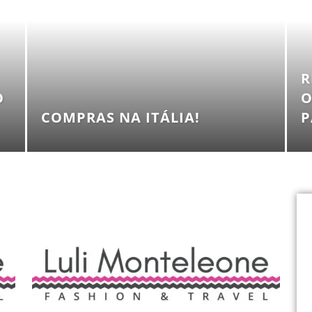
R
O
O
COMPRAS NA ITÁLIA!
P