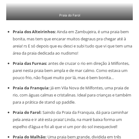
Praia do Farol
Praia dos Alteirinhos:
Ainda em Zambujeira, é uma praia bem
bonita, mas tem que encarar muitos degraus pra chegar até à
areia! rs E só depois que eu desci e subi tudo que vi que tem uma
área da praia dedicada ao nudismo!
Praia das Furnas:
antes de cruzar o rio em direção à Milfontes,
parei nesta praia bem ampla e de mar calmo. Como estava um
pouco frio, não fiquei muito por lá, mas é bem bonita…
Praia da Franquia:
Já em Vila Nova de Milfontes, uma praia de
rio, com águas calmas e cristalinas. Ideal para crianças e também
para a prática de stand up paddle.
Praia do Farol:
Saindo da Praia da Franquia, dá para caminhar
pela areia e ir até esta praia! Linda, na maré baixa forma um
espelho d’água e foi ali que vi um por do sol inesquecível!
Praia do Malhão:
Uma praia bem grande, dividida em três