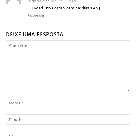
25 de maio de 2021 At 10:50 am
[…] Road Trip Costa Vicentina: dias 4 e 5 […]
Responder
DEIXE UMA RESPOSTA
Comentário:
No
E-
mai
Sit