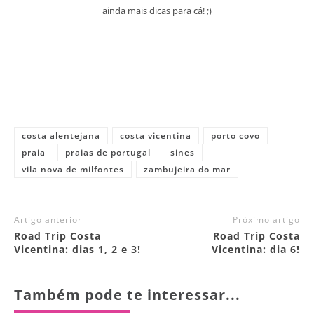
ainda mais dicas para cá! ;)
costa alentejana
costa vicentina
porto covo
praia
praias de portugal
sines
vila nova de milfontes
zambujeira do mar
Artigo anterior
Próximo artigo
Road Trip Costa
Road Trip Costa
Vicentina: dias 1, 2 e 3!
Vicentina: dia 6!
Também pode te interessar...