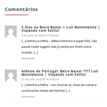
Comentários
5 Dias na Beira Baixa! ⋆ Luli Monteleone |
Viajando com Estilo!
9 de julho de 2020 At 10:09 pm
[…] Idanha-a-Velha – Aldeia histórica e super fofa, não
passei neste viagem mas já estive por lá em outra
ocasião. […]
Responder
Aldeias de Portugal: Beira Baixa! ???? Luli
Monteleone | Viajando com Estilo!
21 de julho de 2020 At 4:06 pm
[…] Idanha-a-Velha – um charme só, cheia de ruínas e
construções cheias de história! […]
Responder