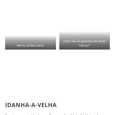
Como não se apaixonar por essas
Merino da Beira baixa
fofuras?
IDANHA-A-VELHA