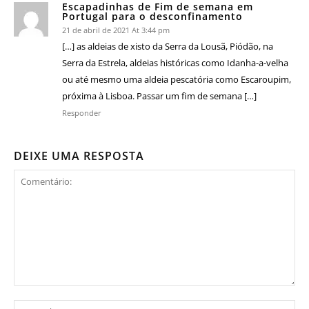
Escapadinhas de Fim de semana em
Portugal para o desconfinamento
21 de abril de 2021 At 3:44 pm
[…] as aldeias de xisto da Serra da Lousã, Piódão, na
Serra da Estrela, aldeias históricas como Idanha-a-velha
ou até mesmo uma aldeia pescatória como Escaroupim,
próxima à Lisboa. Passar um fim de semana […]
Responder
DEIXE UMA RESPOSTA
Comentário:
No