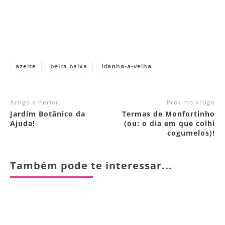
azeite
beira baixa
idanha-a-velha
Artigo anterior
Próximo artigo
Jardim Botânico da
Termas de Monfortinho
Ajuda!
(ou: o dia em que colhi
cogumelos)!
Também pode te interessar...