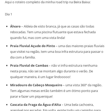
Aqui o roteiro completo da minha road trip na Beira Baixa:
Dia 1
Álvaro
– Aldeia de xisto branca, já que as casas são todas
rebocadas. Tem uma piscina flutuante que estava fechada
quando fui, mas com uma vista linda!
Praia Fluvial Açude do Pinto
– uma das maiores praias fluviais
que visitei na região, tem uma boa infra estrutura para passar o
dia com a família.
Praia Fluvial de Cambas
– não vi infra estrutura nenhuma
nesta praia, não sei se montam algo durante o verão. De
qualquer maneira, é um lugar lindooooo!
Miradouro do Cabeço Mosqueiro
– uma vista 360º da região.
Tem algumas mesas então também é um ótimo ponto para
parar e fazer um piquenique!
Cascata da Fraga da Água d’Alta
– Uma bela cachoeira,
acessível por escadas. Em volta, existe todo um caminho para