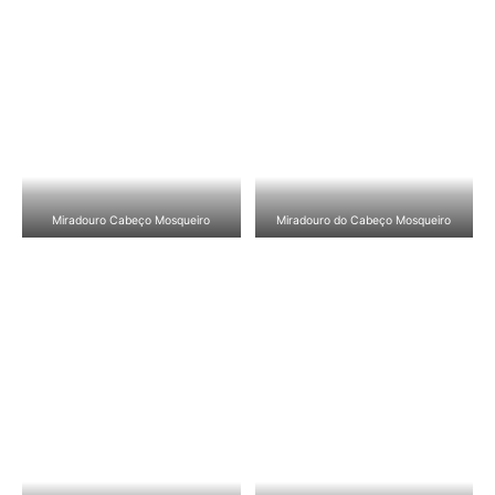
Miradouro Cabeço Mosqueiro
Miradouro do Cabeço Mosqueiro