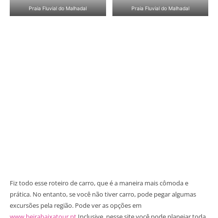
Praia Fluvial do Malhadal
Praia Fluvial do Malhadal
Fiz todo esse roteiro de carro, que é a maneira mais cômoda e
prática. No entanto, se você não tiver carro, pode pegar algumas
excursões pela região. Pode ver as opções em
www.beirabaixatour.pt
Inclusive, nesse site você pode planejar toda