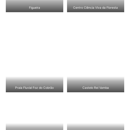
Figueira
Centro Ciência Viva da Floresta
Praia Fluvial Foz do Cobrão
Castelo Rei Vamba