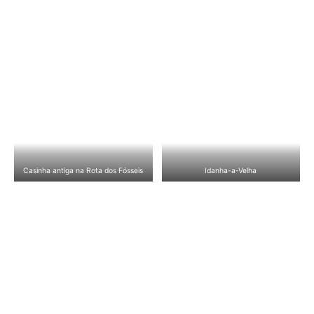
Casinha antiga na Rota dos Fósseis
Idanha-a-Velha