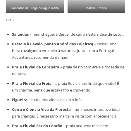
Cascatas da Fraga da Água d’Alta
Martim Branco
Dia 2
Sarzedas
– nem cheguei a descer de carro nesta aldeia de xisto…
Passeio à Cavalo (Santo André das Tojeiras)
– Passei uma
hora cavalgando em meio à natureza junto com a Portugal
Adventures, recomendo demais!
Praia Fluvial da Cerejeira
– praia de rio com areia e rodeada de
natureza.
Praia Fluvial da Froia
– a praia fluvial mais linda que visitei! É
um charme, pena que estava frio e chovendo…
Figueira
– mais uma aldeia de xisto fofa!
Centro Ciência Viva da Floresta
– um museu interativo ideal
para crianças. É necessário marcar a visita com antecedência.
Praia Fluvial Foz do Cobrão
– praia pequena mas bem