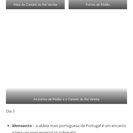
Vista do Castelo do Rei Vamba
Portas de Ródão
As portas de Ródão e o Castelo do Rei Vamba
Dia 3
Monsanto
– a aldeia mais portuguesa de Portugal é um encanto
e terá um post especial só sobre ela!