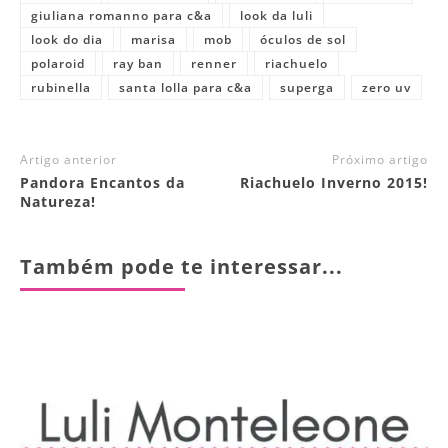
giuliana romanno para c&a
look da luli
look do dia
marisa
mob
óculos de sol
polaroid
ray ban
renner
riachuelo
rubinella
santa lolla para c&a
superga
zero uv
Artigo anterior
Próximo artigo
Pandora Encantos da
Riachuelo Inverno 2015!
Natureza!
Também pode te interessar...