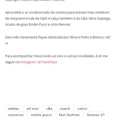
Aproveitei o ar condicionado do cinema para estrear meu moletom
de neoprene e tule da C&A! A calça também é da C&A, tênis Superga,
óculos de grau Emilio Pucci e cinto Renner.
Este mês claramente fiquei obcecada por tênis e Preto e Branco, né?
rs
Para acompanhar meus looks ao vivo e outras novidades, é só me
seguir no
instagram: @TrendTips
!
adidas
all star
c&a
coach
colcci
converse
emilio pucci
fast fashion
forever 21