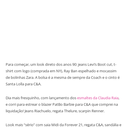
Para começar, um look direto dos anos 90: jeans Levi’s Boot cut, t-
shirt com logo (comprada em NY), Ray Ban espelhado e mocassim
de bolinhas Zara. A bolsa é a mesma de sempre da Coach e o cinto é
Santa Lolla para C&A.
Dia mais fresquinho, com lançamento dos
esmaltes da Claudia Raia
,
e corri para estrear o blazer PatBo Barbie para C&A que comprei na
liquidação! Jeans Riachuelo, regata Thelure, scarpin Renner.
Look mais “sério” com saia Midi da Forever 21, regata C&A, sandália e