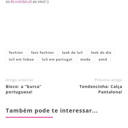
os
#LookdaLuli
ao vivo! ;)
fashion
fast fashion
look da luli
look do dia
luli em lisboa
luli em portugal
moda
ootd
Artigo anterior
Próximo artigo
Bioco: a “burca”
Tendencinha: Calça
portuguesa!
Pantalona!
Também pode te interessar...