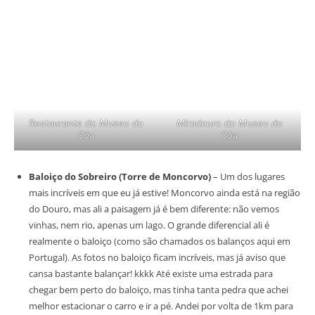
Restaurante do Museu do
Miradouro do Museu do
Côa
Côa
Baloiço do Sobreiro (Torre de Moncorvo)
– Um dos lugares
mais incríveis em que eu já estive! Moncorvo ainda está na região
do Douro, mas ali a paisagem já é bem diferente: não vemos
vinhas, nem rio, apenas um lago. O grande diferencial ali é
realmente o baloiço (como são chamados os balanços aqui em
Portugal). As fotos no baloiço ficam incríveis, mas já aviso que
cansa bastante balançar! kkkk Até existe uma estrada para
chegar bem perto do baloiço, mas tinha tanta pedra que achei
melhor estacionar o carro e ir a pé. Andei por volta de 1km para