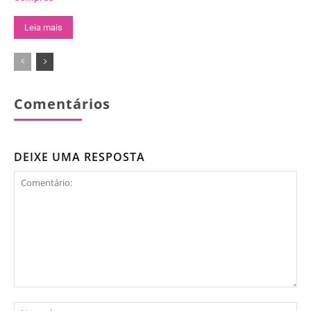
Leia mais
Comentários
DEIXE UMA RESPOSTA
Comentário:
No