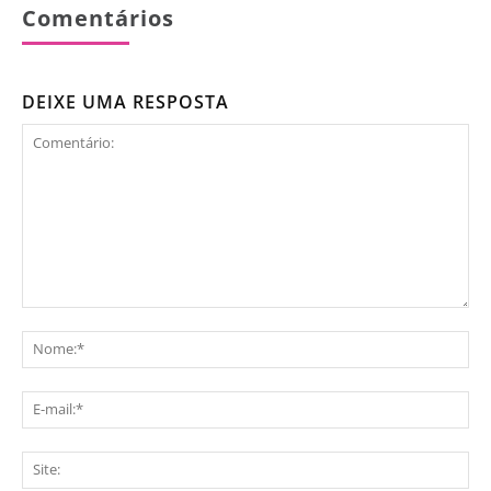
Comentários
DEIXE UMA RESPOSTA
Comentário:
No
E-
mai
Sit