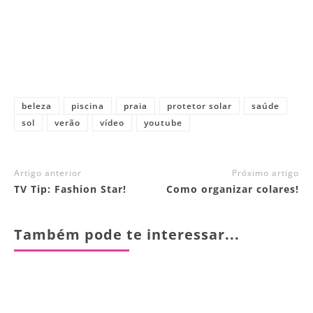
beleza
piscina
praia
protetor solar
saúde
sol
verão
vídeo
youtube
Artigo anterior
Próximo artigo
TV Tip: Fashion Star!
Como organizar colares!
Também pode te interessar...