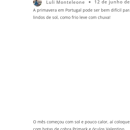
Luli Monteleone
12 de junho d
A primavera em Portugal pode ser bem difícil pa
lindos de sol, como frio leve com chuva!
O mês começou com sol e pouco calor, aí coloque
com botas de cobra Primark e óculos Valentino.