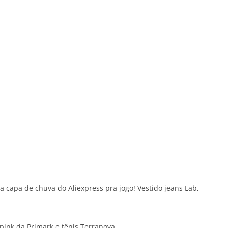
a capa de chuva do Aliexpress pra jogo! Vestido jeans Lab,
pink da Primark e tênis Terranova.