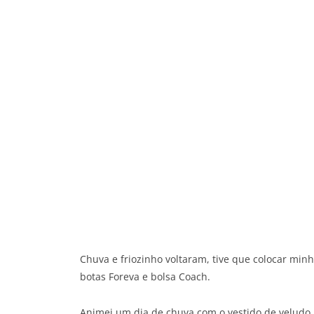
Chuva e friozinho voltaram, tive que colocar minh
botas Foreva e bolsa Coach.
Animei um dia de chuva com o vestido de veludo 