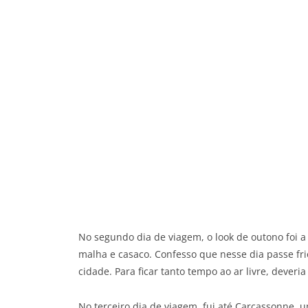
No segundo dia de viagem, o look de outono foi a 
malha e casaco. Confesso que nesse dia passe fri
cidade. Para ficar tanto tempo ao ar livre, deveri
No terceiro dia de viagem, fui até Carcassonne, um