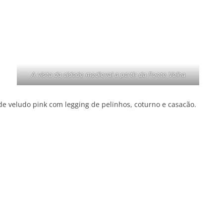
A vista da cidade medieval a partir da Ponte Velha
de veludo pink com legging de pelinhos, coturno e casacão.
s