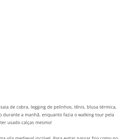
saia de cobra, legging de pelinhos, tênis, blusa térmica,
o durante a manhã, enquanto fazia o walking tour pela
a ter usado calças mesmo!
a vila medieval incrível. Para evitar passar frio como no