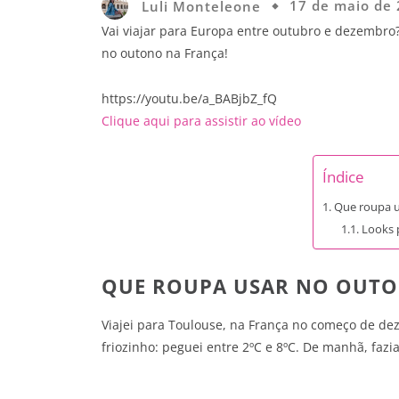
Luli Monteleone
17 de maio de
Vai viajar para Europa entre outubro e dezembro
no outono na França!
https://youtu.be/a_BABjbZ_fQ
Clique aqui para assistir ao vídeo
Índice
Que roupa u
Looks 
QUE ROUPA USAR NO OUT
Viajei para Toulouse, na França no começo de de
friozinho: peguei entre 2ºC e 8ºC. De manhã, faz