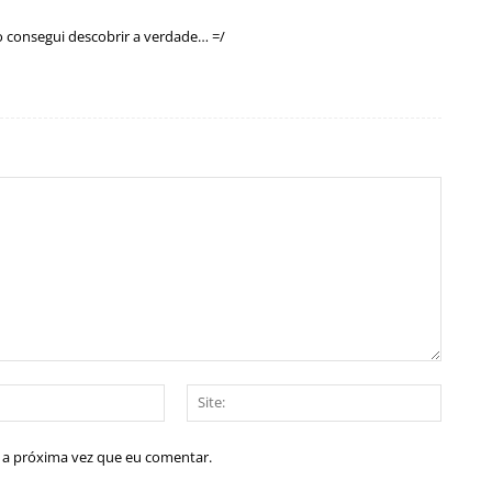
 consegui descobrir a verdade… =/
E-
Site:
mail:*
a a próxima vez que eu comentar.