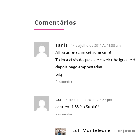
Comentários
Tania
14 de julho de 2011 At 11:38 am
Aii eu adoro camisetas mesmo!
To loca atrás daquela de caveirinha igual te
depois pego emprestada!!
bjbj
Responder
Lu
14 de julho de 2011 At 4:37 pm
cara, em 1:55 é o Supla?!
Responder
Luli Monteleone
14 de julho d