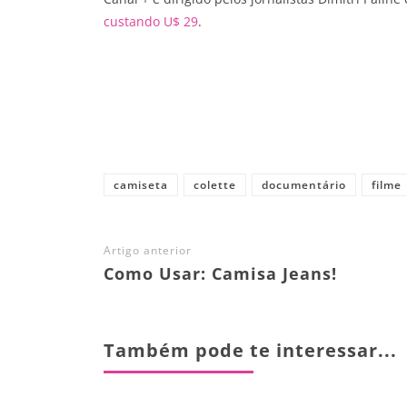
custando U$ 29
.
Share
camiseta
colette
documentário
filme
Artigo anterior
Como Usar: Camisa Jeans!
Também pode te interessar...