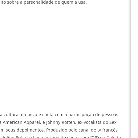
uito sobre a personalidade de quem a usa.
ia cultural da peça e conta com a participação de pessoas
 American Apparel, e Johnny Rotten, ex-vocalista do Sex
am seus depoimentos. Produzido pelo canal de tv francês
e
Julien Potart o filme acabou de chegar em DVD na
Colette