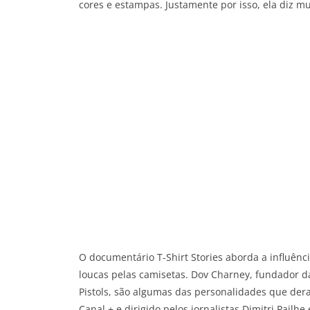
cores e estampas. Justamente por isso, ela diz m
O documentário T-Shirt Stories aborda a influênc
loucas pelas camisetas. Dov Charney, fundador da
Pistols, são algumas das personalidades que der
Canal + e dirigido pelos jornalistas
Dimitri Pailhe