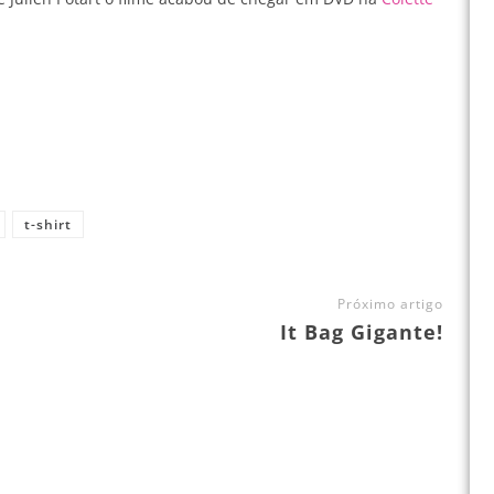
t-shirt
Próximo artigo
It Bag Gigante!