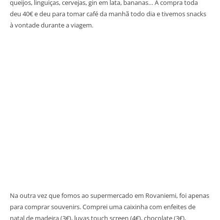
queijos, linguiças, cervejas, gin em lata, bananas… A compra toda
deu 40€ e deu para tomar café da manhã todo dia e tivemos snacks
à vontade durante a viagem.
Na outra vez que fomos ao supermercado em Rovaniemi, foi apenas
para comprar souvenirs. Comprei uma caixinha com enfeites de
natal de madeira (3€), luvas touch screen (4€), chocolate (3€),