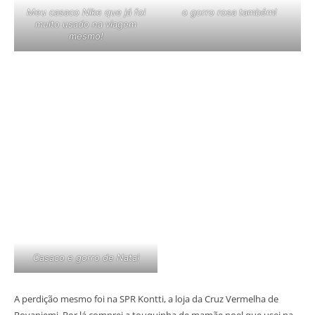
Meu casaco Nike que já foi
o gorro rosa também!
muito usado na viagem
mesmo!
Casaco e gorro de Natal
A perdição mesmo foi na SPR Kontti, a loja da Cruz Vermelha de
Rovaniemi. Por lá comprei a touquinha de mamãe noel que usei na