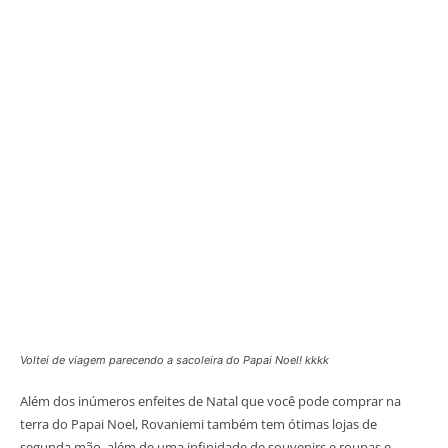
Voltei de viagem parecendo a sacoleira do Papai Noel! kkkk
Além dos inúmeros enfeites de Natal que você pode comprar na
terra do Papai Noel, Rovaniemi também tem ótimas lojas de
segunda mão, além de uma infinidade de souvenirs e roupas e