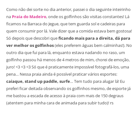
Como não dei sorte no dia anterior, passei o dia seguinte inteirinho
na
Praia do Madeiro
, onde os golfinhos são visitas constantes! Lá
ficamos na Barraca do Jegue, que tem guarda sol e cadeiras para
quem consumir por lá. Vale dizer que a comida estava bem gostosa!
Só depois que descobri que
ficando mais para a direita, dá para
ver melhor os golfinhos
(eles preferem águas bem calminhas!). No
outro dia que fui para lá, enquanto estava nadando no raso, um
golfinho passou há menos de 4 metros de mim, chorei de emoção,
juro! <3 <3 <3 Só que é praticamente impossível fotografá-los, uma
pena… Nessa praia ainda é possível praticar vários esportes:
caiaque, stand up paddle, surfe
… Tem tudo para alugar lá! Eu
preferi ficar deitada observando os golfinhos mesmo, de esporte já
me bastou a escada de acesso à praia com mais de 150 degraus
(atentem para minha cara de animada para subir tudo)! rs