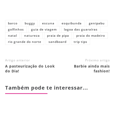
barco
buggy
escuna
esquibunda
genipabu
golfinhos
guia de viagem
lagoa das guaraíras
natal
natureza
praia de pipa
praia do madeiro
rio grande do norte
sandboard
trip tips
Artigo anterior
Próximo artigo
A pasteurização do Look
Barbie ainda mais
do Dia!
fashion!
Também pode te interessar...