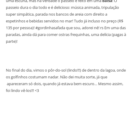
uma escuna, mas na verdade o passeio é feito em uma
balsa
! O
passeio dura o dia todo e é delicioso: música animada, tripulação
super simpática, parada nos bancos de areia com direito a
espetinhos e bebidas servidos no mar! Tudo já incluso no preço (R$
135 por pessoa)! #gordinhasafada que sou, adorei né! rs Em uma das
paradas, ainda dá para comer ostras frequinhas, uma delícia (pagas à
parte)!
No final do dia, vimos o pôr-do-sol (lindo!!!) de dentro da lagoa, onde
os golfinhos costumam nadar. Não dei muita sorte, já que
apareceram só dois, quando já estava bem escuro… Mesmo assim,
foi lindo vê-los!!! <3