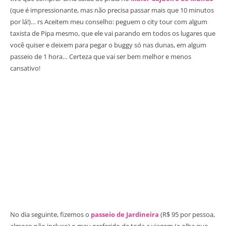
(que é impressionante, mas não precisa passar mais que 10 minutos
por lá!)… rs Aceitem meu conselho: peguem o city tour com algum
taxista de Pipa mesmo, que ele vai parando em todos os lugares que
você quiser e deixem para pegar o buggy só nas dunas, em algum
passeio de 1 hora… Certeza que vai ser bem melhor e menos
cansativo!
No dia seguinte, fizemos o
passeio de Jardineira
(R$ 95 por pessoa,
almoço não incluso) o meu preferido de toda a viagem (e olha que