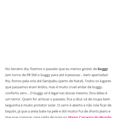
No terceiro dia, fizemos o passeio que eu menos gostei: de
buggy
(em torno de R$ 500 o buggy para até 4 pessoas – bem apertadas!
Rs), fomos pela orla até Genipabu (perto de Natal). Todos os lugares
que passamos eram lindos, mas é muito cruel andar de buggy,
conforto zero… O buggy só é legal nas dunas mesmo, fora delas é
um terror. Quem for arriscar o passeio, fica a dica: vá de roupa bem
larguinha e muito protetor solar. O carro é aberto e não rola ficar de
biquíni, já que a areia bate na pele e dói muito! Fui de shorts jeans e
tive que comprar uma saída de praia no
Maior Cajueiro do Mundo