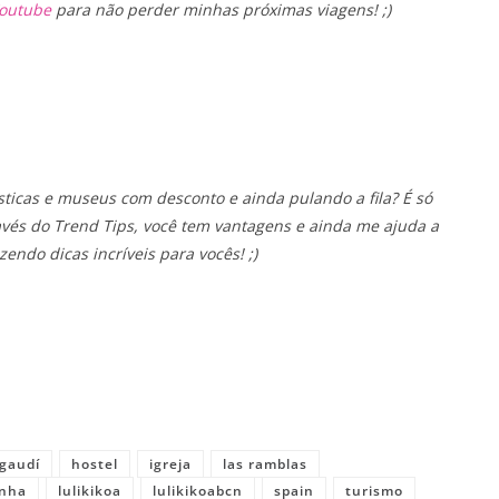
Youtube
para não perder minhas próximas viagens! ;)
ísticas e museus com desconto e ainda pulando a fila? É só
és do Trend Tips, você tem vantagens e ainda me ajuda a
zendo dicas incríveis para vocês! ;)
gaudí
hostel
igreja
las ramblas
anha
lulikikoa
lulikikoabcn
spain
turismo