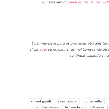
Se inscrevam no
canal do Trend Tips no 
Quer ingressos para as principais atrações tur
clicar
aqui
ou no banner acima! Comprando atrav
continuar viajando e tra
Share
antoni gaudí
arquitetura
ciutat vella
luli em barcelona
luli em bcn
luli na esp