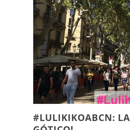
#LULIKIKOABCN: LA
GÓTICO!