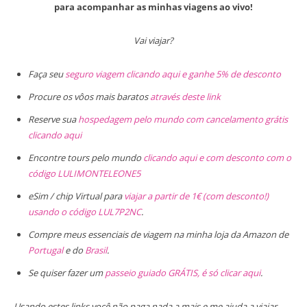
para acompanhar as minhas viagens ao vivo!
Vai viajar?
Faça seu
seguro viagem clicando aqui e ganhe 5% de desconto
Procure os vôos mais baratos
através deste link
Reserve sua
hospedagem pelo mundo com cancelamento grátis
clicando aqui
Encontre tours pelo mundo
clicando aqui e com desconto com o
código LULIMONTELEONE5
eSim / chip Virtual para
viajar a partir de 1€ (com desconto!)
usando o código LUL7P2NC
.
Compre meus essenciais de viagem na minha loja da Amazon de
Portugal
e do
Brasil
.
Se quiser fazer um
passeio guiado GRÁTIS, é só clicar aqui
.
Usando estes links você não paga nada a mais e me ajuda a viajar