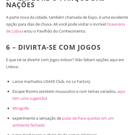
NAÇÕES
A parte nova da cidade, também chamada de Expo, é uma excelente
opção para dias de chuva. Ali você pode visitar o incrível
Oceanário
de Lisboa
e/ou o Pavilhão do Conhecimento.
6 – DIVIRTA-SE COM JOGOS
E que tal se divertir com jogos indoor? Não faltam opções aqui em
Lisboa:
Lance machados USAXE Club, no Lx Factory
Escape Rooms (existem muuuuitos e com temas variados,
aqui
tem uma sugestão
)
Minigolfe
experimente a sensação de
pular de Para-quedas em um
ambiente fechado
Jump Yard (parque cheio de de camas elásticas)