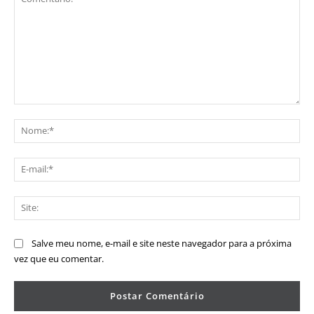
Comentário:
No
E-
mai
Sit
Salve meu nome, e-mail e site neste navegador para a próxima
vez que eu comentar.