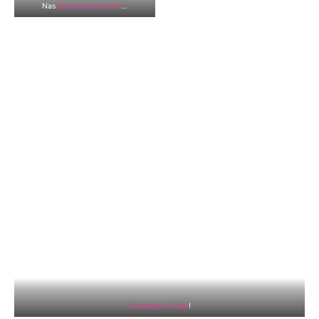
Nas
plantações de chá
…
Camping na Índia
!