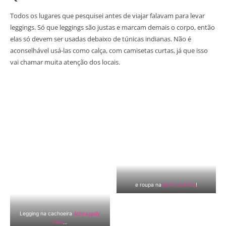
Todos os lugares que pesquisei antes de viajar falavam para levar
leggings. Só que leggings são justas e marcam demais o corpo, então
elas só devem ser usadas debaixo de túnicas indianas. Não é
aconselhável usá-las como calça, com camisetas curtas, já que isso
vai chamar muita atenção dos locais.
e roupa na
praia na Índia
!
Legging na cachoeira
Athirappilly
Falls
…