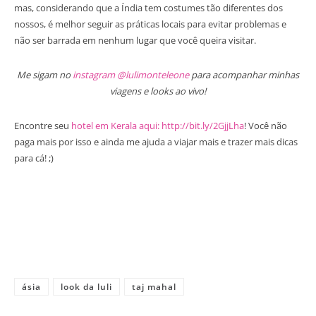
mas, considerando que a Índia tem costumes tão diferentes dos
nossos, é melhor seguir as práticas locais para evitar problemas e
não ser barrada em nenhum lugar que você queira visitar.
Me sigam no
instagram @lulimonteleone
para acompanhar minhas
viagens e looks ao vivo!
Encontre seu
hotel em Kerala aqui: http://bit.ly/2GjjLha
! Você não
paga mais por isso e ainda me ajuda a viajar mais e trazer mais dicas
para cá! ;)
ásia
look da luli
taj mahal