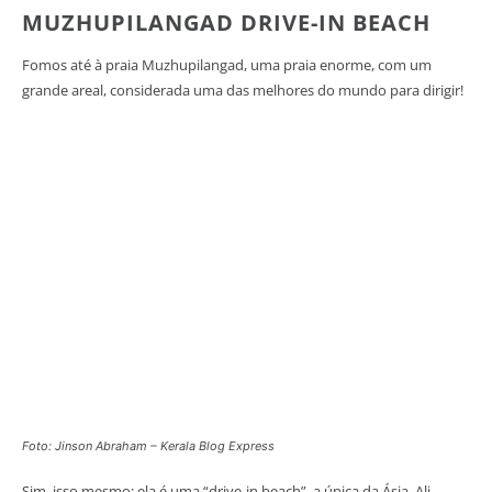
MUZHUPILANGAD DRIVE-IN BEACH
Fomos até à praia Muzhupilangad, uma praia enorme, com um
grande areal, considerada uma das melhores do mundo para dirigir!
Foto: Jinson Abraham – Kerala Blog Express
Sim, isso mesmo: ela é uma “drive-in beach”, a única da Ásia. Ali,