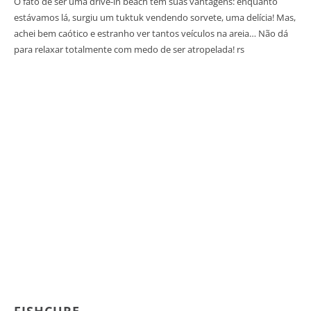
O fato de ser uma drive-in beach tem suas vantagens: enquanto
estávamos lá, surgiu um tuktuk vendendo sorvete, uma delícia! Mas,
achei bem caótico e estranho ver tantos veículos na areia… Não dá
para relaxar totalmente com medo de ser atropelada! rs
FISHCURE