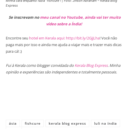
Minha cara enquanto fazia “fishcure”! | Foto: Jinson Abraham – Kerala Blog
Express
Se inscrevam no
meu canal no Youtube, ainda vai ter muito
vídeo sobre a Índia!
Encontre seu
hotel em Kerala aqui: http://bit.ly/2GjjLha
! Você não
paga mais por isso e ainda me ajuda a viajar mais e trazer mais dicas
para cá! ;)
Fui à Kerala como blogger convidada do
Kerala Blog Express
. Minha
opinião e experiências são independentes e totalmente pessoais.
ásia
fishcure
kerala blog express
luli na índia