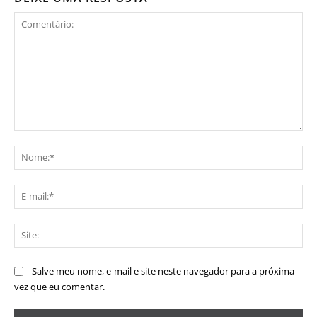
Comentário:
No
E-
mai
Sit
Salve meu nome, e-mail e site neste navegador para a próxima
vez que eu comentar.