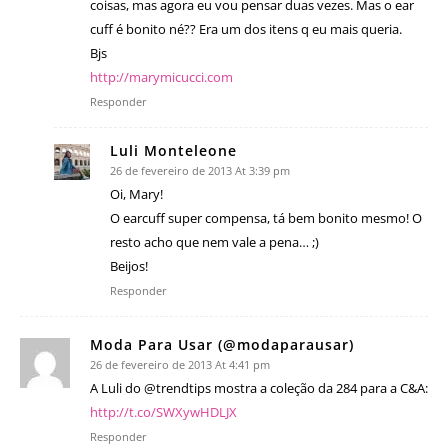
coisas, mas agora eu vou pensar duas vezes. Mas o ear
cuff é bonito né?? Era um dos itens q eu mais queria.
Bjs
http://marymicucci.com
Responder
Luli Monteleone
26 de fevereiro de 2013 At 3:39 pm
Oi, Mary!
O earcuff super compensa, tá bem bonito mesmo! O
resto acho que nem vale a pena… ;)
Beijos!
Responder
Moda Para Usar (@modaparausar)
26 de fevereiro de 2013 At 4:41 pm
A Luli do @trendtips mostra a coleção da 284 para a C&A:
http://t.co/SWXywHDLJX
Responder