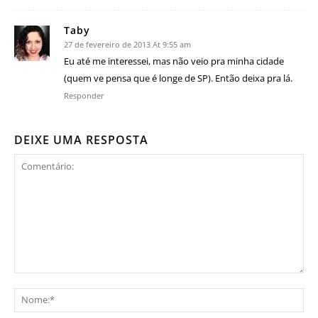
Taby
27 de fevereiro de 2013 At 9:55 am
Eu até me interessei, mas não veio pra minha cidade
(quem ve pensa que é longe de SP). Então deixa pra lá.
Responder
DEIXE UMA RESPOSTA
Comentário:
No