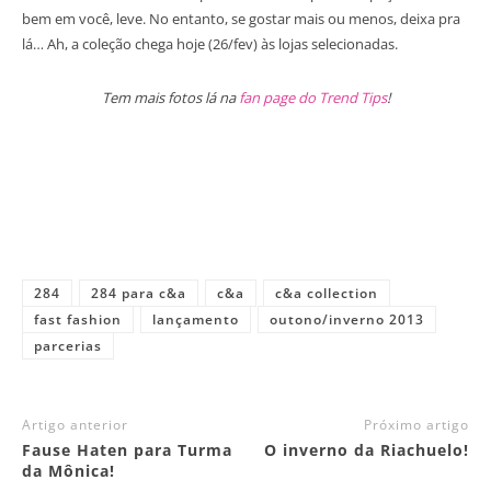
bem em você, leve. No entanto, se gostar mais ou menos, deixa pra
lá… Ah, a coleção chega hoje (26/fev) às lojas selecionadas.
Tem mais fotos lá na
fan page do Trend Tips
!
284
284 para c&a
c&a
c&a collection
fast fashion
lançamento
outono/inverno 2013
parcerias
Artigo anterior
Próximo artigo
Fause Haten para Turma
O inverno da Riachuelo!
da Mônica!