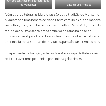
Um dos santinhos mais fotografados
de Monsanto!
A casa de uma telha só
Além da arquitetura, as Marafonas são outra tradição de Monsanto.
A Marafona é uma boneca de trapos, feita com uma cruz de madeira,
sem olhos, nariz, ouvidos ou boca e simboliza a Deus Maia, deusa da
fecundidade. Deve ser colocada embaixo da cama na noite de
núpcias do casal, para trazer boa sorte e filhos. Também é colocada
em cima da cama nos dias de trovoadas, para afastar a tempestade.
Independente da tradição, achei as Marafonas super fofinhas e não
resisti a trazer uma pequenina para minha geladeira! rs