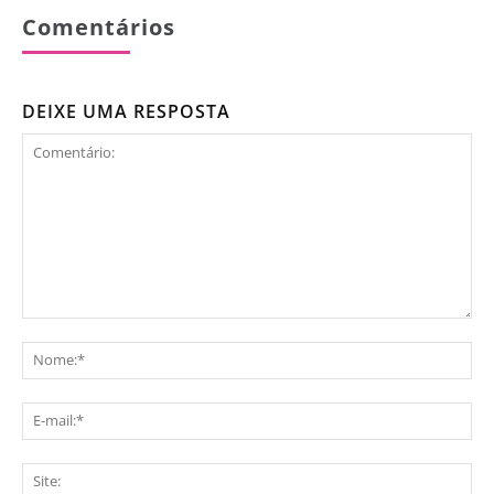
Comentários
DEIXE UMA RESPOSTA
Comentário:
No
E-
mai
Sit