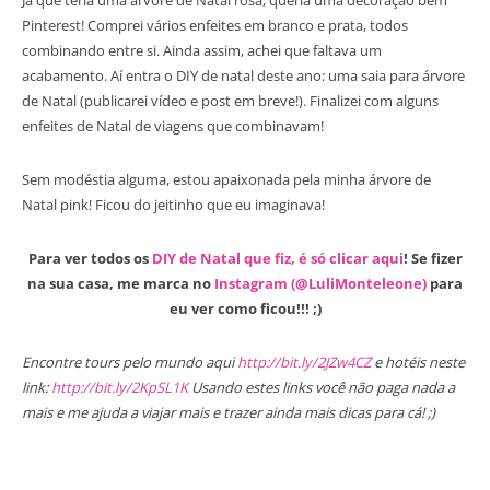
Pinterest! Comprei vários enfeites em branco e prata, todos
combinando entre si. Ainda assim, achei que faltava um
acabamento. Aí entra o DIY de natal deste ano: uma saia para árvore
de Natal (publicarei vídeo e post em breve!). Finalizei com alguns
enfeites de Natal de viagens que combinavam!
Sem modéstia alguma, estou apaixonada pela minha árvore de
Natal pink! Ficou do jeitinho que eu imaginava!
Para ver todos os
DIY de Natal que fiz, é só clicar aqui
! Se fizer
na sua casa, me marca no
Instagram (@LuliMonteleone)
para
eu ver como ficou!!! ;)
Encontre tours pelo mundo aqui
http://bit.ly/2JZw4CZ
e hotéis neste
link:
http://bit.ly/2KpSL1K
Usando estes links você não paga nada a
mais e me ajuda a viajar mais e trazer ainda mais dicas para cá! ;)