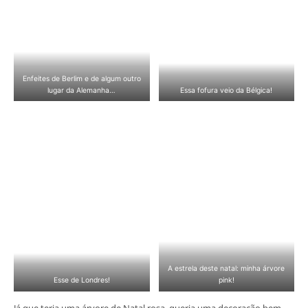
Enfeites de Berlim e de algum outro
lugar da Alemanha…
Essa fofura veio da Bélgica!
A estrela deste natal: minha árvore
Esse de Londres!
pink!
Já que teria uma árvore de Natal rosa, queria uma decoração bem