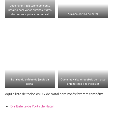
Logo na entrada tenho um canto
natalino com vários enfeites, vidros
decorados e pinhas prateadas!
A minha cortina de natal!
Detalhe do enfeite da janela da
Quem me visita é recebido com esse
porta.
enfeite lindo e fashionista!
Aqui a lista de todos os DIY de Natal para vocês fazerem também:
DIY Enfeite de Porta de Natal