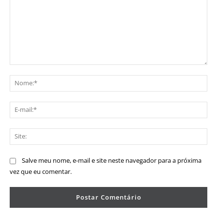
Comentário:
No
E-
mai
Sit
Salve meu nome, e-mail e site neste navegador para a próxima
vez que eu comentar.