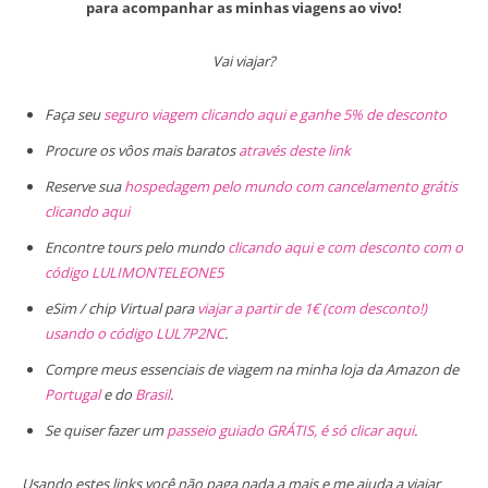
para acompanhar as minhas viagens ao vivo!
Vai viajar?
Faça seu
seguro viagem clicando aqui e ganhe 5% de desconto
Procure os vôos mais baratos
através deste link
Reserve sua
hospedagem pelo mundo com cancelamento grátis
clicando aqui
Encontre tours pelo mundo
clicando aqui e com desconto com o
código LULIMONTELEONE5
eSim / chip Virtual para
viajar a partir de 1€ (com desconto!)
usando o código LUL7P2NC
.
Compre meus essenciais de viagem na minha loja da Amazon de
Portugal
e do
Brasil
.
Se quiser fazer um
passeio guiado GRÁTIS, é só clicar aqui
.
Usando estes links você não paga nada a mais e me ajuda a viajar