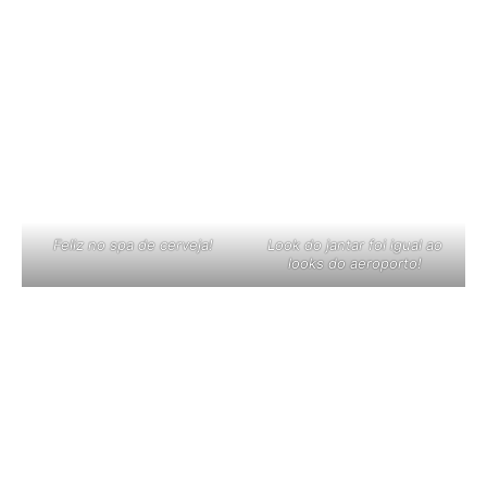
Feliz no spa de cerveja!
Look do jantar foi igual ao
looks do aeroporto!