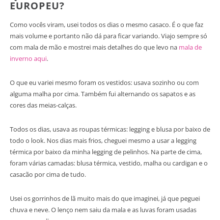
EUROPEU?
Como vocês viram, usei todos os dias o mesmo casaco. É o que faz
mais volume e portanto não dá para ficar variando. Viajo sempre só
com mala de mão e mostrei mais detalhes do que levo na
mala de
inverno aqui
.
O que eu variei mesmo foram os vestidos: usava sozinho ou com
alguma malha por cima. Também fui alternando os sapatos e as
cores das meias-calças.
Todos os dias, usava as roupas térmicas: legging e blusa por baixo de
todo o look. Nos dias mais frios, cheguei mesmo a usar a legging
térmica por baixo da minha legging de pelinhos. Na parte de cima,
foram várias camadas: blusa térmica, vestido, malha ou cardigan e o
casacão por cima de tudo.
Usei os gorrinhos de lã muito mais do que imaginei, já que peguei
chuva e neve. O lenço nem saiu da mala e as luvas foram usadas