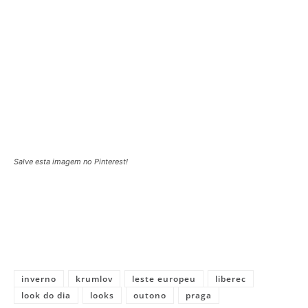
Salve esta imagem no Pinterest!
inverno
krumlov
leste europeu
liberec
look do dia
looks
outono
praga