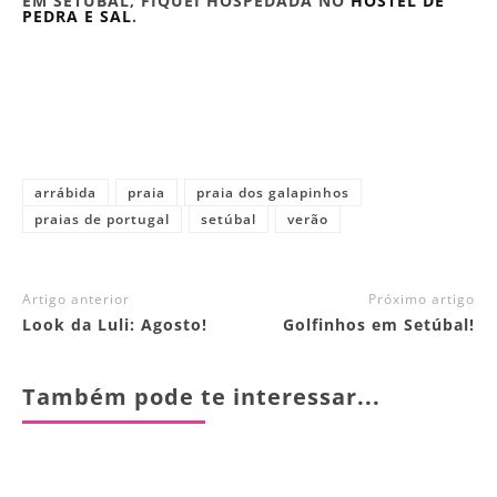
EM SETÚBAL, FIQUEI HOSPEDADA NO
HOSTEL DE
PEDRA E SAL
.
arrábida
praia
praia dos galapinhos
praias de portugal
setúbal
verão
Artigo anterior
Próximo artigo
Look da Luli: Agosto!
Golfinhos em Setúbal!
Também pode te interessar...