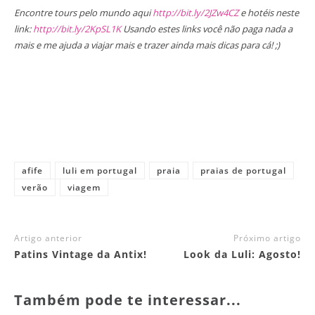
Encontre tours pelo mundo aqui
http://bit.ly/2JZw4CZ
e hotéis neste
link:
http://bit.ly/2KpSL1K
Usando estes links você não paga nada a
mais e me ajuda a viajar mais e trazer ainda mais dicas para cá! ;)
afife
luli em portugal
praia
praias de portugal
verão
viagem
Artigo anterior
Próximo artigo
Patins Vintage da Antix!
Look da Luli: Agosto!
Também pode te interessar...