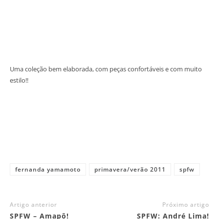
Uma coleção bem elaborada, com peças confortáveis e com muito
estilo!!
fernanda yamamoto
primavera/verão 2011
spfw
Artigo anterior
Próximo artigo
SPFW – Amapô!
SPFW: André Lima!