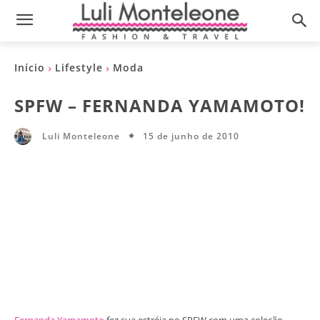
Início
Lifestyle
Moda
SPFW – FERNANDA YAMAMOTO!
15 de junho de 2010
Luli Monteleone
Fernanda Yamamoto
fez sua estréia no SPFW com uma coleção