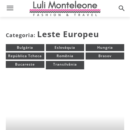
Leste Europeu
Categoria:
Bulgária
Eslováquia
Hungria
República Tcheca
Romênia
Brasov
Bucareste
Transilvânia